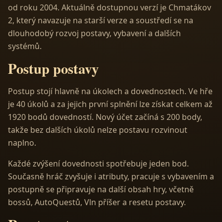
od roku 2004. Aktuálně dostupnou verzí je Chmatákov
2, který navazuje na starší verze a soustředí se na
dlouhodobý rozvoj postavy, vybavení a dalších
systémů.
Postup postavy
Postup stojí hlavně na úkolech a dovednostech. Ve hře
je 40 úkolů a za jejich první splnění lze získat celkem až
1920 bodů dovedností. Nový účet začíná s 200 body,
takže bez dalších úkolů nelze postavu rozvinout
naplno.
Každé zvýšení dovednosti spotřebuje jeden bod.
Současně hráč zvyšuje i atributy, pracuje s vybavením a
postupně se připravuje na další obsah hry, včetně
bossů, AutoQuestů, Vln příšer a resetu postavy.