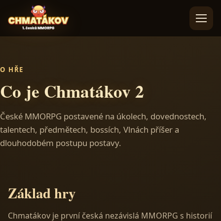
Přeskočit na obsah
Otevřít me
O HŘE
Co je Chmatákov 2
České MMORPG postavené na úkolech, dovednostech,
talentech, předmětech, bossích, Vlnách příšer a
dlouhodobém postupu postavy.
Základ hry
Chmatákov je první česká nezávislá MMORPG s historií