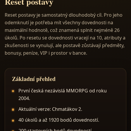
Reset postavy
Reset postavy je samostatný dlouhodobý cíl. Pro jeho
odemknutí je potřeba mít všechny dovednosti na
maximální hodnotě, což znamená splnit nejméně 26
úkolů. Po resetu se dovednosti vracejí na 10, atributy a
zkušenosti se vynulují, ale postavě zůstávají předměty,
bonusy, peníze, VIP i prostor v bance.
Základní přehled
První česká nezávislá MMORPG od roku
2004.
Aktuální verze: Chmatákov 2.
40 úkolů a až 1920 bodů dovedností.
200 startovních bodů dovedností.