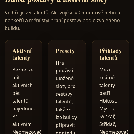
Ve hře je 25 talentů. Aktivují se v Chobotově nebo u
bankéřů a mění styl hraní postavy podle zvoleného
buildu.
Aktivní
Presety
Příklady
talenty
talentů
Hra
Běžně lze
Mezi
používá i
mít
známé
uložené
aktivních
talenty
sloty pro
pět
patří
sestavy
talentů
Hbitost,
talentů,
najednou.
Mystik,
takže si
Při
Svitkař,
lze buildy
aktivním
Střídač,
připravit
Neomezovači
Neomezovač
dopředu